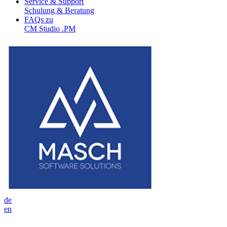
Service & Support
Schulung & Beratung
FAQs zu
CM Studio .PM
de
en